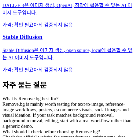
DALL·E 3은 이미지 생성, OpenAI, 창작에 활용할 수 있는 AI 이
미지 도구입니다.
가격
:
확인 필요
아직 검증되지 않음
Stable Diffusion
Stable Diffusion은 이미지 생성, open source, local에 활용할 수 있
는 AI 이미지 도구입니다.
가격
:
확인 필요
아직 검증되지 않음
자주 묻는 질문
What is Remove.bg best for?
Remove.bg is mainly worth testing for text-to-image, reference-
image workflows, posters, e-commerce visuals, social images and
visual ideation. If your task matches background removal,
background removal, editing, start with a real workflow rather than
a generic demo.
What should I check before choosing Remove.bg?