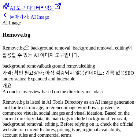
AI 도구 디렉터리
방문
돌아가기:
AI Image
AI Image
Remove.bg
Remove.bg은 background removal, background removal, editing에
활용할 수 있는 AI 이미지 도구입니다.
background removal
background removal
editing
가격
:
확인 필요
상태
:
아직 검증되지 않음
업데이트
:
기록 없음
SEO
index status
:
Expanded and indexable
개요
A concise overview based on the directory metadata.
Remove.bg is listed in AI Tools Directory as an AI image generation
tool for text-to-image, reference-image workflows, posters, e-
commerce visuals, social images and visual ideation. Based on the
current directory data, its main tags include background removal,
background removal, editing. Before relying on it, check the official
website for current features, pricing type, regional availability,
account rules and commercial terms.