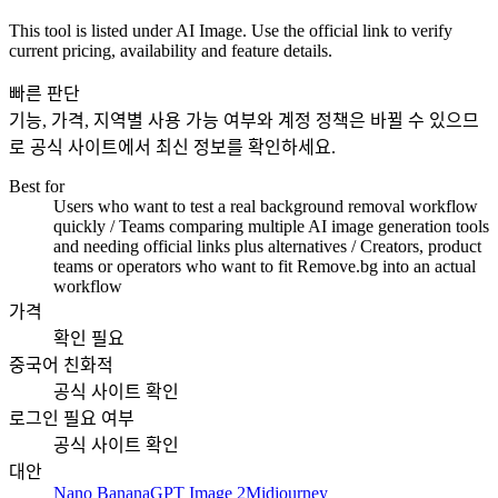
This tool is listed under AI Image. Use the official link to verify
current pricing, availability and feature details.
빠른 판단
기능, 가격, 지역별 사용 가능 여부와 계정 정책은 바뀔 수 있으므
로 공식 사이트에서 최신 정보를 확인하세요.
Best for
Users who want to test a real background removal workflow
quickly / Teams comparing multiple AI image generation tools
and needing official links plus alternatives / Creators, product
teams or operators who want to fit Remove.bg into an actual
workflow
가격
확인 필요
중국어 친화적
공식 사이트 확인
로그인 필요 여부
공식 사이트 확인
대안
Nano Banana
GPT Image 2
Midjourney