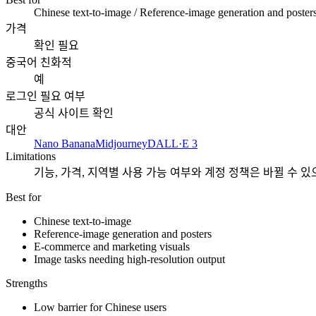
Chinese text-to-image / Reference-image generation and poster
가격
확인 필요
중국어 친화적
예
로그인 필요 여부
공식 사이트 확인
대안
Nano Banana
Midjourney
DALL·E 3
Limitations
기능, 가격, 지역별 사용 가능 여부와 계정 정책은 바뀔 수 
Best for
Chinese text-to-image
Reference-image generation and posters
E-commerce and marketing visuals
Image tasks needing high-resolution output
Strengths
Low barrier for Chinese users