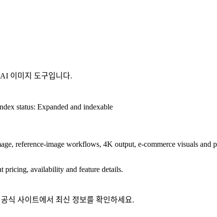
는 AI 이미지 도구입니다.
ndex status
:
Expanded and indexable
age, reference-image workflows, 4K output, e-commerce visuals and pos
t pricing, availability and feature details.
로 공식 사이트에서 최신 정보를 확인하세요.