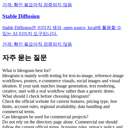
가격
:
확인 필요
아직 검증되지 않음
Stable Diffusion
Stable Diffusion은 이미지 생성, open source, local에 활용할 수
있는 AI 이미지 도구입니다.
가격
:
확인 필요
아직 검증되지 않음
자주 묻는 질문
What is Ideogram best for?
Ideogram is mainly worth testing for text-to-image, reference-image
workflows, posters, e-commerce visuals, social images and visual
ideation. If your task matches image generation, text rendering,
creative, start with a real workflow rather than a generic demo.
What should I check before choosing Ideogram?
Check the official website for current features, pricing type, free
limits, account rules, regional availability, data handling and
commercial terms.
Can Ideogram be used for commercial projects?
Do not rely on the directory page alone. Commercial use should
follow the current official terms, licensing rules, privacy policy and