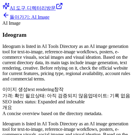
AI 도구 디렉터리
방문
돌아가기:
AI Image
AI Image
Ideogram
Ideogram is listed in AI Tools Directory as an AI image generation
tool for text-to-image, reference-image workflows, posters, e-
commerce visuals, social images and visual ideation. Based on the
current directory data, its main tags include image generation, text
rendering, creative. Before relying on it, check the official website
for current features, pricing type, regional availability, account rules
and commercial terms.
이미지 생성
text rendering
창작
가격
:
확인 필요
상태
:
아직 검증되지 않음
업데이트
:
기록 없음
SEO index status
:
Expanded and indexable
개요
A concise overview based on the directory metadata.
Ideogram is listed in AI Tools Directory as an AI image generation
tool for text-to-image, reference-image workflows, posters, e-
commerce visuals, social images and visual ideation. Based on the