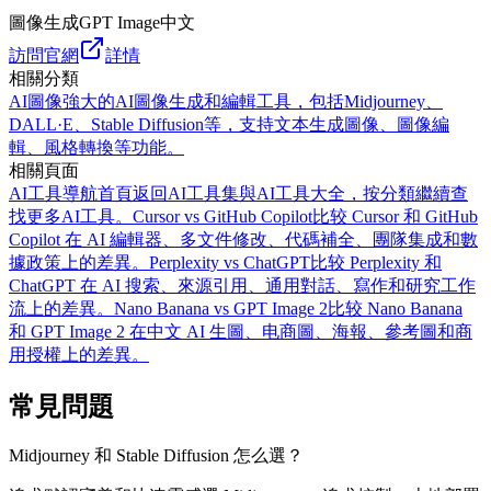
圖像生成
GPT Image
中文
訪問官網
詳情
相關分類
AI圖像
強大的AI圖像生成和編輯工具，包括Midjourney、
DALL·E、Stable Diffusion等，支持文本生成圖像、圖像編
輯、風格轉換等功能。
相關頁面
AI工具導航首頁
返回AI工具集與AI工具大全，按分類繼續查
找更多AI工具。
Cursor vs GitHub Copilot
比较 Cursor 和 GitHub
Copilot 在 AI 編輯器、多文件修改、代碼補全、團隊集成和數
據政策上的差異。
Perplexity vs ChatGPT
比较 Perplexity 和
ChatGPT 在 AI 搜索、來源引用、通用對話、寫作和研究工作
流上的差異。
Nano Banana vs GPT Image 2
比较 Nano Banana
和 GPT Image 2 在中文 AI 生圖、电商圖、海報、參考圖和商
用授權上的差異。
常見問題
Midjourney 和 Stable Diffusion 怎么選？