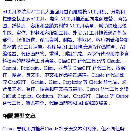
AI工具導航與AI工具大全
回到首頁繼續按AI工具集、分類和
標籤查找更多AI工具。
电商 AI 工具推薦
面向电商運營、商品
圖、詳情頁、客服和營銷素材的 AI 工具清單，幫助快速比较
生圖、寫作、視频和客服類工具。
外贸 AI 工具推薦
適合外贸
郵件、報價跟進、產品資料、翻譯、本地化、客戶調研和營銷
素材的 AI 工具清單。
程序員 AI 工具推薦
適合代碼補全、AI
編輯器、代碼庫問答、重構、測試生成、命令行代理和技術資
料檢索的開發者工具清單。
ChatGPT 替代工具
比较 Claude、
Gemini、Perplexity、Kimi、豆包等 ChatGPT 替代工具，按寫
作、搜索、長文本、中文和代碼場景選擇。
Claude 替代品
比
较 ChatGPT、Gemini、Kimi、Perplexity 等 Claude 替代品，適
合長文本、寫作、搜索和中文場景選型。
Cursor 替代工具
比较
GitHub Copilot、Codeium、Phind、ChatGPT、Claude 等 Cursor
替代工具，覆盖補全、代碼庫問答和 AI 編輯器場景。
相關選型文章
Claude 替代工具推荐
Claude 擅长长文本和写作，但不同任务