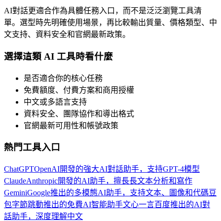
AI對話更適合作為具體任務入口，而不是泛泛瀏覽工具清
單。選型時先明確使用場景，再比較輸出質量、價格類型、中
文支持、資料安全和官網最新政策。
選擇這類 AI 工具時看什麼
是否適合你的核心任務
免費額度、付費方案和商用授權
中文或多語言支持
資料安全、團隊協作和導出格式
官網最新可用性和帳號政策
熱門工具入口
ChatGPT
OpenAI開發的強大AI對話助手，支持GPT-4模型
Claude
Anthropic開發的AI助手，擅長長文本分析和寫作
Gemini
Google推出的多模態AI助手，支持文本、圖像和代碼
豆
包
字節跳動推出的免費AI智能助手
文心一言
百度推出的AI對
話助手，深度理解中文