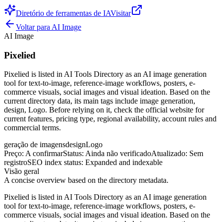
Diretório de ferramentas de IA
Visitar
Voltar para
AI Image
AI Image
Pixelied
Pixelied is listed in AI Tools Directory as an AI image generation
tool for text-to-image, reference-image workflows, posters, e-
commerce visuals, social images and visual ideation. Based on the
current directory data, its main tags include image generation,
design, Logo. Before relying on it, check the official website for
current features, pricing type, regional availability, account rules and
commercial terms.
geração de imagens
design
Logo
Preço
:
A confirmar
Status
:
Ainda não verificado
Atualizado
:
Sem
registro
SEO index status
:
Expanded and indexable
Visão geral
A concise overview based on the directory metadata.
Pixelied is listed in AI Tools Directory as an AI image generation
tool for text-to-image, reference-image workflows, posters, e-
commerce visuals, social images and visual ideation. Based on the