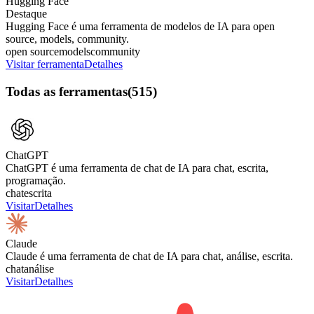
Hugging Face
Destaque
Hugging Face é uma ferramenta de modelos de IA para open
source, models, community.
open source
models
community
Visitar ferramenta
Detalhes
Todas as ferramentas
(
515
)
ChatGPT
ChatGPT é uma ferramenta de chat de IA para chat, escrita,
programação.
chat
escrita
Visitar
Detalhes
Claude
Claude é uma ferramenta de chat de IA para chat, análise, escrita.
chat
análise
Visitar
Detalhes