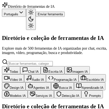
Diretório de ferramentas de IA
Português
Enviar ferramenta
Diretório e coleção de ferramentas de IA
Explore mais de 500 ferramentas de IA organizadas por chat, escrita,
imagem, vídeo, programação, busca e produtividade.
Todas
Chat IA
Escrita IA
Imagem IA
Vídeo IA
Áudio IA
Programação IA
Escritório IA
Design IA
Agentes IA
Busca IA
Aprendizado IA
Modelos IA
Serviços IA
Detecção IA
Prompts
Diretório e coleção de ferramentas de IA