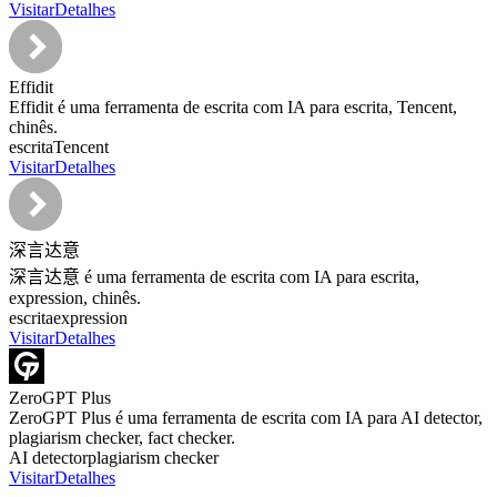
Visitar
Detalhes
Effidit
Effidit é uma ferramenta de escrita com IA para escrita, Tencent,
chinês.
escrita
Tencent
Visitar
Detalhes
深言达意
深言达意 é uma ferramenta de escrita com IA para escrita,
expression, chinês.
escrita
expression
Visitar
Detalhes
ZeroGPT Plus
ZeroGPT Plus é uma ferramenta de escrita com IA para AI detector,
plagiarism checker, fact checker.
AI detector
plagiarism checker
Visitar
Detalhes