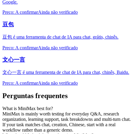
Google.
Preço
:
A confirmar
Ainda não verificado
豆包
豆包 é uma ferramenta de chat de IA para chat, grátis, chinês.
Preço
:
A confirmar
Ainda não verificado
文心一言
文心一言 é uma ferramenta de chat de IA para chat, chinês, Baidu.
Preço
:
A confirmar
Ainda não verificado
Perguntas frequentes
What is MiniMax best for?
MiniMax is mainly worth testing for everyday Q&A, research
organization, learning support, task breakdowns and multi-turn chat.
If your task matches chat, creation, Chinese, start with a real
workflow rather than a generic demo.