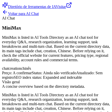
Diretório de ferramentas de IA
Visitar
Voltar para
AI Chat
AI Chat
MiniMax
MiniMax is listed in AI Tools Directory as an AI chat tool for
everyday Q&A, research organization, learning support, task
breakdowns and multi-turn chat. Based on the current directory data,
its main tags include chat, creation, Chinese. Before relying on it,
check the official website for current features, pricing type, regional
availability, account rules and commercial terms.
chat
creation
chinês
Preço
:
A confirmar
Status
:
Ainda não verificado
Atualizado
:
Sem
registro
SEO index status
:
Expanded and indexable
Visão geral
A concise overview based on the directory metadata.
MiniMax is listed in AI Tools Directory as an AI chat tool for
everyday Q&A, research organization, learning support, task
breakdowns and multi-turn chat. Based on the current directory data,
its main tags include chat, creation, Chinese. Before relying on it,