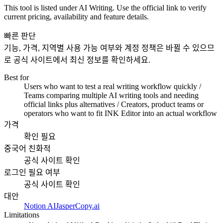
This tool is listed under AI Writing. Use the official link to verify
current pricing, availability and feature details.
빠른 판단
기능, 가격, 지역별 사용 가능 여부와 계정 정책은 바뀔 수 있으므
로 공식 사이트에서 최신 정보를 확인하세요.
Best for
Users who want to test a real writing workflow quickly /
Teams comparing multiple AI writing tools and needing
official links plus alternatives / Creators, product teams or
operators who want to fit INK Editor into an actual workflow
가격
확인 필요
중국어 친화적
공식 사이트 확인
로그인 필요 여부
공식 사이트 확인
대안
Notion AI
Jasper
Copy.ai
Limitations