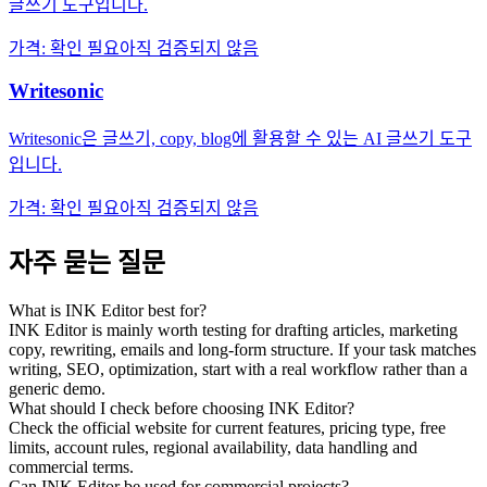
글쓰기 도구입니다.
가격
:
확인 필요
아직 검증되지 않음
Writesonic
Writesonic은 글쓰기, copy, blog에 활용할 수 있는 AI 글쓰기 도구
입니다.
가격
:
확인 필요
아직 검증되지 않음
자주 묻는 질문
What is INK Editor best for?
INK Editor is mainly worth testing for drafting articles, marketing
copy, rewriting, emails and long-form structure. If your task matches
writing, SEO, optimization, start with a real workflow rather than a
generic demo.
What should I check before choosing INK Editor?
Check the official website for current features, pricing type, free
limits, account rules, regional availability, data handling and
commercial terms.
Can INK Editor be used for commercial projects?