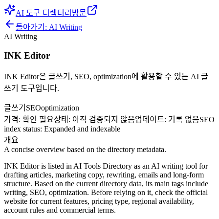
AI 도구 디렉터리
방문
돌아가기:
AI Writing
AI Writing
INK Editor
INK Editor은 글쓰기, SEO, optimization에 활용할 수 있는 AI 글
쓰기 도구입니다.
글쓰기
SEO
optimization
가격
:
확인 필요
상태
:
아직 검증되지 않음
업데이트
:
기록 없음
SEO
index status
:
Expanded and indexable
개요
A concise overview based on the directory metadata.
INK Editor is listed in AI Tools Directory as an AI writing tool for
drafting articles, marketing copy, rewriting, emails and long-form
structure. Based on the current directory data, its main tags include
writing, SEO, optimization. Before relying on it, check the official
website for current features, pricing type, regional availability,
account rules and commercial terms.