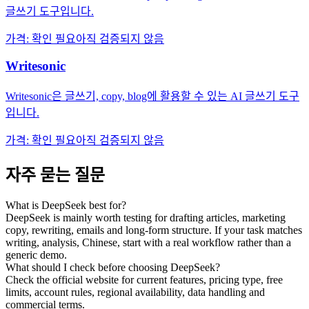
글쓰기 도구입니다.
가격
:
확인 필요
아직 검증되지 않음
Writesonic
Writesonic은 글쓰기, copy, blog에 활용할 수 있는 AI 글쓰기 도구
입니다.
가격
:
확인 필요
아직 검증되지 않음
자주 묻는 질문
What is DeepSeek best for?
DeepSeek is mainly worth testing for drafting articles, marketing
copy, rewriting, emails and long-form structure. If your task matches
writing, analysis, Chinese, start with a real workflow rather than a
generic demo.
What should I check before choosing DeepSeek?
Check the official website for current features, pricing type, free
limits, account rules, regional availability, data handling and
commercial terms.