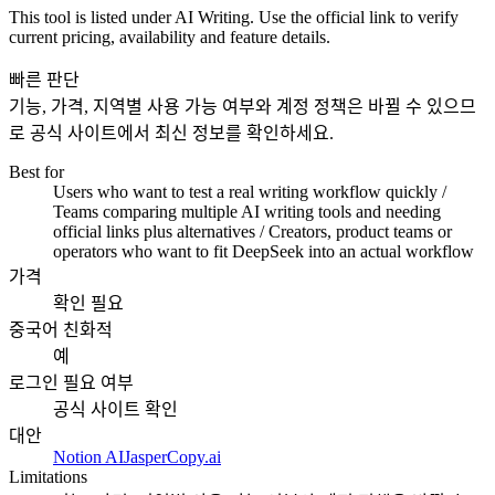
This tool is listed under AI Writing. Use the official link to verify
current pricing, availability and feature details.
빠른 판단
기능, 가격, 지역별 사용 가능 여부와 계정 정책은 바뀔 수 있으므
로 공식 사이트에서 최신 정보를 확인하세요.
Best for
Users who want to test a real writing workflow quickly /
Teams comparing multiple AI writing tools and needing
official links plus alternatives / Creators, product teams or
operators who want to fit DeepSeek into an actual workflow
가격
확인 필요
중국어 친화적
예
로그인 필요 여부
공식 사이트 확인
대안
Notion AI
Jasper
Copy.ai
Limitations