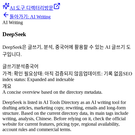
AI 도구 디렉터리
방문
돌아가기:
AI Writing
AI Writing
DeepSeek
DeepSeek은 글쓰기, 분석, 중국어에 활용할 수 있는 AI 글쓰기 도
구입니다.
글쓰기
분석
중국어
가격
:
확인 필요
상태
:
아직 검증되지 않음
업데이트
:
기록 없음
SEO
index status
:
Expanded and indexable
개요
A concise overview based on the directory metadata.
DeepSeek is listed in AI Tools Directory as an AI writing tool for
drafting articles, marketing copy, rewriting, emails and long-form
structure. Based on the current directory data, its main tags include
writing, analysis, Chinese. Before relying on it, check the official
website for current features, pricing type, regional availability,
account rules and commercial terms.