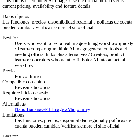
This tool is listed under AI Image. Use the official link to verify
current pricing, availability and feature details.
Datos rápidos
Las funciones, precios, disponibilidad regional y políticas de cuenta
pueden cambiar. Verifica siempre el sitio oficial.
Best for
Users who want to test a real image editing workflow quickly
/ Teams comparing multiple AI image generation tools and
needing official links plus alternatives / Creators, product
teams or operators who want to fit Fotor AI into an actual
workflow
Precio
Por confirmar
Compatible con chino
Revisar sitio oficial
Requiere inicio de sesión
Revisar sitio oficial
Alternativas
Nano Banana
GPT Image 2
Midjourney
Limitations
Las funciones, precios, disponibilidad regional y políticas de
cuenta pueden cambiar. Verifica siempre el sitio oficial.
Best for