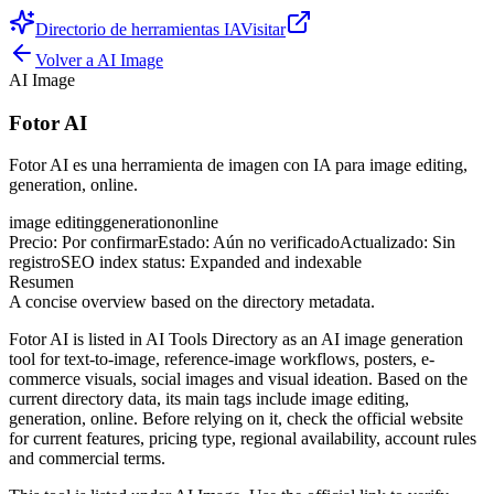
Directorio de herramientas IA
Visitar
Volver a
AI Image
AI Image
Fotor AI
Fotor AI es una herramienta de imagen con IA para image editing,
generation, online.
image editing
generation
online
Precio
:
Por confirmar
Estado
:
Aún no verificado
Actualizado
:
Sin
registro
SEO index status
:
Expanded and indexable
Resumen
A concise overview based on the directory metadata.
Fotor AI is listed in AI Tools Directory as an AI image generation
tool for text-to-image, reference-image workflows, posters, e-
commerce visuals, social images and visual ideation. Based on the
current directory data, its main tags include image editing,
generation, online. Before relying on it, check the official website
for current features, pricing type, regional availability, account rules
and commercial terms.