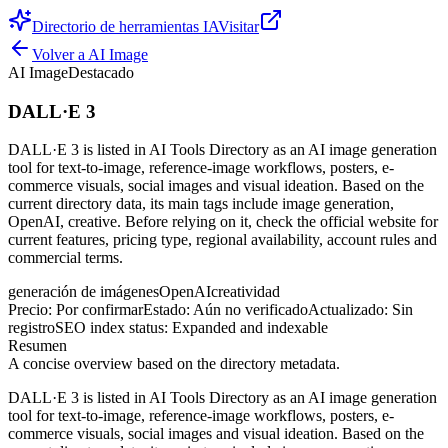
Directorio de herramientas IA
Visitar
Volver a
AI Image
AI Image
Destacado
DALL·E 3
DALL·E 3 is listed in AI Tools Directory as an AI image generation
tool for text-to-image, reference-image workflows, posters, e-
commerce visuals, social images and visual ideation. Based on the
current directory data, its main tags include image generation,
OpenAI, creative. Before relying on it, check the official website for
current features, pricing type, regional availability, account rules and
commercial terms.
generación de imágenes
OpenAI
creatividad
Precio
:
Por confirmar
Estado
:
Aún no verificado
Actualizado
:
Sin
registro
SEO index status
:
Expanded and indexable
Resumen
A concise overview based on the directory metadata.
DALL·E 3 is listed in AI Tools Directory as an AI image generation
tool for text-to-image, reference-image workflows, posters, e-
commerce visuals, social images and visual ideation. Based on the