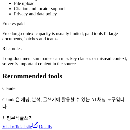
File upload
Citation and locator support
Privacy and data policy
Free vs paid
Free long-context capacity is usually limited; paid tools fit large
documents, batches and teams.
Risk notes
Long-document summaries can miss key clauses or misread context,
so verify important content in the source.
Recommended tools
Claude
Claude은 채팅, 분석, 글쓰기에 활용할 수 있는 AI 채팅 도구입니
다.
채팅
분석
글쓰기
Visit official site
Details