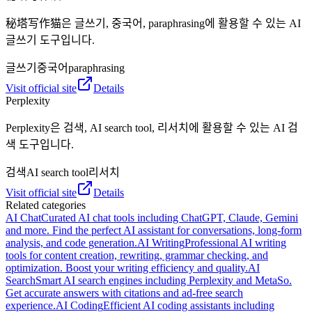
秘塔写作猫은 글쓰기, 중국어, paraphrasing에 활용할 수 있는 AI
글쓰기 도구입니다.
글쓰기
중국어
paraphrasing
Visit official site
Details
Perplexity
Perplexity은 검색, AI search tool, 리서치에 활용할 수 있는 AI 검
색 도구입니다.
검색
AI search tool
리서치
Visit official site
Details
Related categories
AI Chat
Curated AI chat tools including ChatGPT, Claude, Gemini
and more. Find the perfect AI assistant for conversations, long-form
analysis, and code generation.
AI Writing
Professional AI writing
tools for content creation, rewriting, grammar checking, and
optimization. Boost your writing efficiency and quality.
AI
Search
Smart AI search engines including Perplexity and MetaSo.
Get accurate answers with citations and ad-free search
experience.
AI Coding
Efficient AI coding assistants including