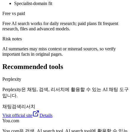
Specialist-domain fit
Free vs paid
Free AI search works for daily research; paid plans fit frequent
research, files and advanced models.
Risk notes
AI summaries may miss context or misread sources, so verify
important facts in original pages.
Recommended tools
Perplexity
Perplexity은 채팅, 검색, 리서치에 활용할 수 있는 AI 채팅 도구
입니다.
채팅
검색
리서치
Visit official site
Details
You.com
You.com은 검색, AI search tool, AI search tool에 활용할 수 있는