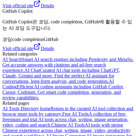
Visit official site
Details
GitHub Copilot
GitHub Copilot은 코딩, code completion, GitHub에 활용할 수 있
는 AI 코딩 도구입니다.
코딩
code completion
GitHub
Visit official site
Details
Related categories
AI Search
Smart AI search engines including Perplexity and MetaSo.
Get accurate answers with citations and ad-free search
experience.
AI Chat
Curated AI chat tools including ChatGPT,
Claude, Gemini and more. Find the perfect AI assistant for
conversations, long-form analysis, and code generation.
AI
Coding
Efficient AI coding assistants including GitHub Copilot,
Cursor, Codeium. Get smart code completion, generation, and
review capabilities.
Related pages
AI Tools Directory home
Return to the curated AI tool collection and
browse more tools by category.
Free AI Tools
A collection of free,
freemium and trial AI tools across chat, writing, image generation,
video, coding and search.
Chinese AI Tools
AI tools with strong
Chinese experience across chat, writing, image, video, productivity
and search workflows.
AI Image Generators
AI image generators for