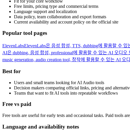
Fit for your core workflow
Free limits, pricing type and commercial terms
Language support and localization
Data policy, team collaboration and export formats
Current availability and account policy on the official site
Popular tool pages
ElevenLabs
ElevenLabs은 음성 합성, TTS, dubbing에 활용할 수
AI은 dubbing, 음성 합성, professional에 활용할 수 있는 AI 오
music generation, audio creation tool, 창작에 활용할 수 있는 
Best for
Users and small teams looking for AI Audio tools
Decision makers comparing official links, pricing and alternativ
Teams that want to fit AI tools into repeatable workflows
Free vs paid
Free tools are useful for early tests and occasional tasks. Paid tools a
Language and availability notes