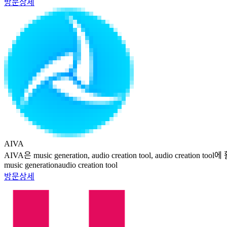
방문
상세
AIVA
AIVA은 music generation, audio creation tool, audio creat
music generation
audio creation tool
방문
상세