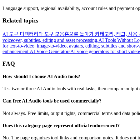
Language support, regional availability, account rules and payment opt
Related topics
AI 도구 디렉터리와 도구 모음
홈으로 돌아가 카테고리, 태그, 사용 
voiceover, subtitles, editing and asset processing.
AI Tools Without Lo
for text-to-video, image-to-video, avatars, editing, subtitles and short-
enhancement.
AI Voice Generators
AI voice generators for short video
FAQ
How should I choose AI Audio tools?
Test two or three AI Audio tools with real tasks, then compare output q
Can free AI Audio tools be used commercially?
Not always. Free limits, output rights, commercial terms and data poli
Does this category page represent official endorsement?
No. The page organizes tool links and comparison notes. It does not im