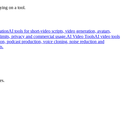
ying on a tool.
ation
AI tools for short-video scripts, video generation, avatars,
n limits, privacy and commercial usage.
AI Video Tools
AI video tools
ion, podcast production, voice cloning, noise reduction and
s.
es.