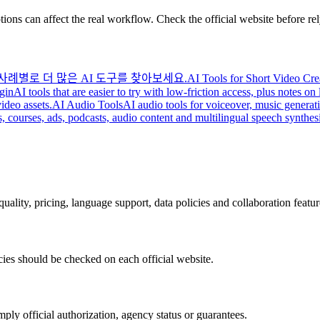
ions can affect the real workflow. Check the official website before rel
사례별로 더 많은 AI 도구를 찾아보세요.
AI Tools for Short Video Cre
gin
AI tools that are easier to try with low-friction access, plus notes o
video assets.
AI Audio Tools
AI audio tools for voiceover, music generat
s, courses, ads, podcasts, audio content and multilingual speech synthesi
uality, pricing, language support, data policies and collaboration featur
cies should be checked on each official website.
ply official authorization, agency status or guarantees.