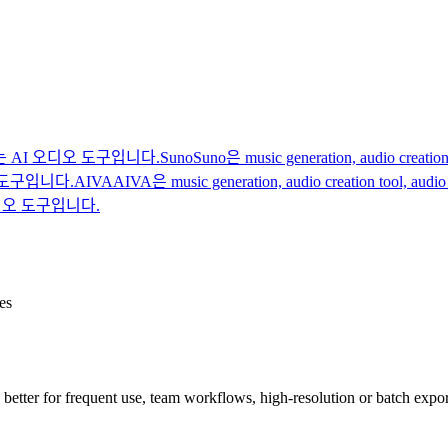
 있는 AI 오디오 도구입니다.
Suno
Suno은 music generation, audio 
디오 도구입니다.
AIVA
AIVA은 music generation, audio creation tool
AI 오디오 도구입니다.
es
re better for frequent use, team workflows, high-resolution or batch expo