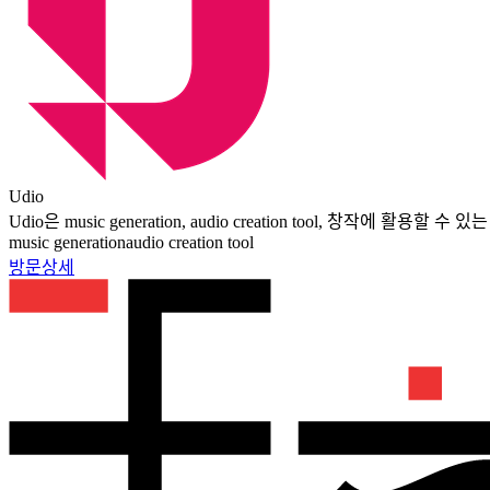
Udio
Udio은 music generation, audio creation tool, 창작에 활용할
music generation
audio creation tool
방문
상세