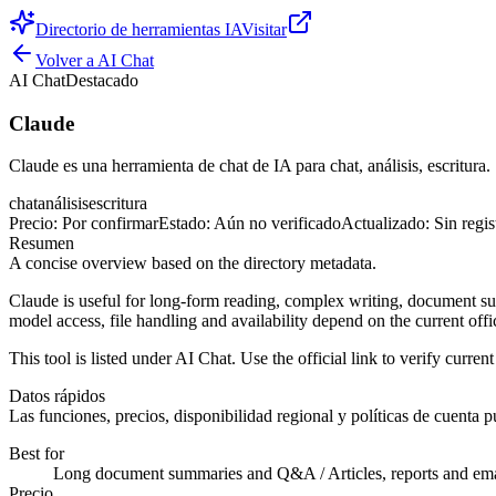
Directorio de herramientas IA
Visitar
Volver a
AI Chat
AI Chat
Destacado
Claude
Claude es una herramienta de chat de IA para chat, análisis, escritura.
chat
análisis
escritura
Precio
:
Por confirmar
Estado
:
Aún no verificado
Actualizado
:
Sin regis
Resumen
A concise overview based on the directory metadata.
Claude is useful for long-form reading, complex writing, document summ
model access, file handling and availability depend on the current offic
This tool is listed under AI Chat. Use the official link to verify current 
Datos rápidos
Las funciones, precios, disponibilidad regional y políticas de cuenta pu
Best for
Long document summaries and Q&A / Articles, reports and ema
Precio