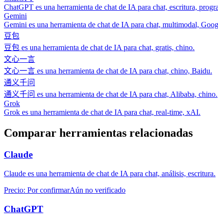
ChatGPT es una herramienta de chat de IA para chat, escritura, prog
Gemini
Gemini es una herramienta de chat de IA para chat, multimodal, Goog
豆包
豆包 es una herramienta de chat de IA para chat, gratis, chino.
文心一言
文心一言 es una herramienta de chat de IA para chat, chino, Baidu.
通义千问
通义千问 es una herramienta de chat de IA para chat, Alibaba, chino.
Grok
Grok es una herramienta de chat de IA para chat, real‑time, xAI.
Comparar herramientas relacionadas
Claude
Claude es una herramienta de chat de IA para chat, análisis, escritura.
Precio
:
Por confirmar
Aún no verificado
ChatGPT