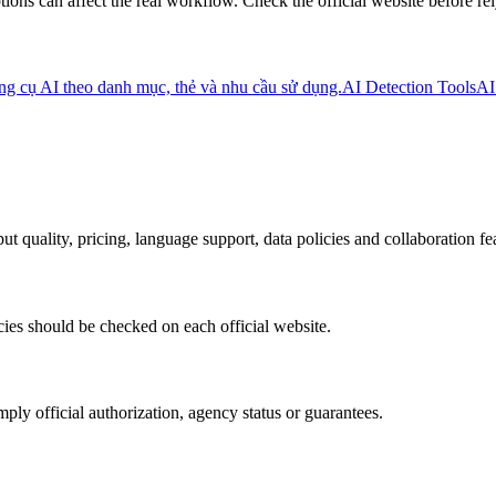
ions can affect the real workflow. Check the official website before rel
g cụ AI theo danh mục, thẻ và nhu cầu sử dụng.
AI Detection Tools
AI
ut quality, pricing, language support, data policies and collaboration fe
cies should be checked on each official website.
ply official authorization, agency status or guarantees.