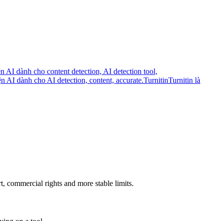
ện AI dành cho content detection, AI detection tool,
n AI dành cho AI detection, content, accurate.
Turnitin
Turnitin là
rt, commercial rights and more stable limits.