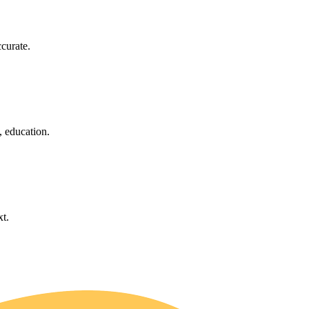
curate.
, education.
xt.