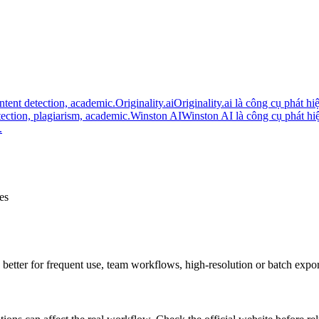
tent detection, academic.
Originality.ai
Originality.ai là công cụ phát hi
ection, plagiarism, academic.
Winston AI
Winston AI là công cụ phát hiệ
.
es
re better for frequent use, team workflows, high-resolution or batch expo