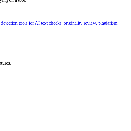
ying on a tool.
 detection tools for AI text checks, originality review, plagiarism
atures.