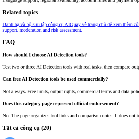
Language support, regional availability, account rules and payment opt
Related topics
Danh bạ và bộ sưu tập công cụ AI
Quay về trang chủ để xem thêm côn
support, moderation and risk assessment.
FAQ
How should I choose AI Detection tools?
Test two or three AI Detection tools with real tasks, then compare outp
Can free AI Detection tools be used commercially?
Not always. Free limits, output rights, commercial terms and data poli
Does this category page represent official endorsement?
No. The page organizes tool links and comparison notes. It does not im
Tất cả công cụ
(
20
)