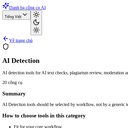
Danh bạ công cụ AI
Tiếng Việt
Về trang chủ
AI Detection
AI detection tools for AI text checks, plagiarism review, moderation 
20
công cụ
Summary
AI Detection tools should be selected by workflow, not by a generic tool
How to choose tools in this category
Fit for your core workflow