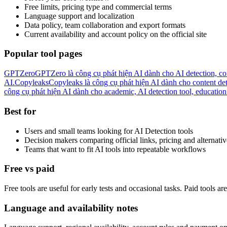
Free limits, pricing type and commercial terms
Language support and localization
Data policy, team collaboration and export formats
Current availability and account policy on the official site
Popular tool pages
GPTZero
GPTZero là công cụ phát hiện AI dành cho AI detection, con
AI.
Copyleaks
Copyleaks là công cụ phát hiện AI dành cho content det
công cụ phát hiện AI dành cho academic, AI detection tool, education
Best for
Users and small teams looking for AI Detection tools
Decision makers comparing official links, pricing and alternativ
Teams that want to fit AI tools into repeatable workflows
Free vs paid
Free tools are useful for early tests and occasional tasks. Paid tools a
Language and availability notes